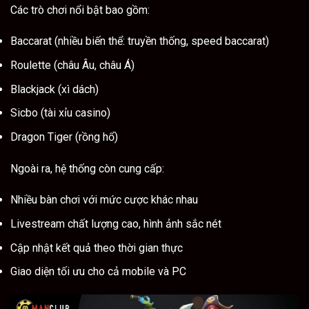
Các trò chơi nổi bật bao gồm:
Baccarat (nhiều biến thể: truyền thống, speed baccarat)
Roulette (châu Âu, châu Á)
Blackjack (xì dách)
Sicbo (tài xỉu casino)
Dragon Tiger (rồng hổ)
Ngoài ra, hệ thống còn cung cấp:
Nhiều bàn chơi với mức cược khác nhau
Livestream chất lượng cao, hình ảnh sắc nét
Cập nhật kết quả theo thời gian thực
Giao diện tối ưu cho cả mobile và PC