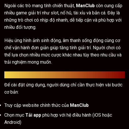
Ngoài các trò mang tính chiến thuật,
ManClub
còn cung cấp
nhiều game giải trí như slot, nổ hũ, tài xỉu và bắn cá. Đây là
những trò chơi có nhịp độ nhanh, dễ tiếp cận và phù hợp với
nhiều đối tượng.
Hiệu ứng hình ảnh sinh động, âm thanh sống động cùng cơ
chế vận hành đơn giản giúp tăng tính giải trí. Người chơi có
thể lựa chọn nhiều mức cược khác nhau tùy theo nhu cầu và
trải nghiệm mong muốn.
Hướng dẫn tải app nhanh và đơn giản
Để cài đặt ứng dụng, người dùng chỉ cần thực hiện vài bước
cơ bản:
Truy cập website chính thức của
ManClub
Chọn mục
Tải app
phù hợp với hệ điều hành (iOS hoặc
Android)