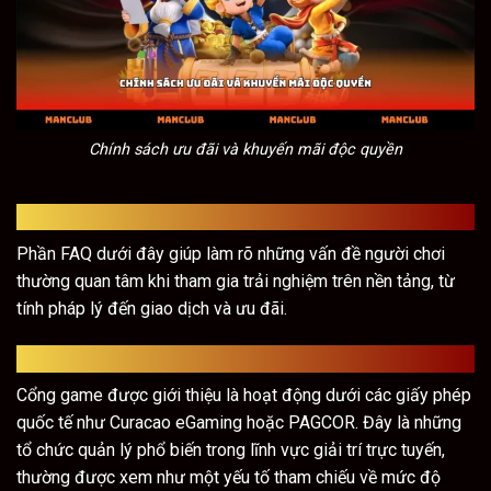
Chính sách ưu đãi và khuyến mãi độc quyền
Giải đáp các câu hỏi thường gặp về ManClub
Phần FAQ dưới đây giúp làm rõ những vấn đề người chơi
thường quan tâm khi tham gia trải nghiệm trên nền tảng, từ
tính pháp lý đến giao dịch và ưu đãi.
1. ManClub có đảm bảo tính pháp lý không?
Cổng game được giới thiệu là hoạt động dưới các giấy phép
quốc tế như Curacao eGaming hoặc PAGCOR. Đây là những
tổ chức quản lý phổ biến trong lĩnh vực giải trí trực tuyến,
thường được xem như một yếu tố tham chiếu về mức độ