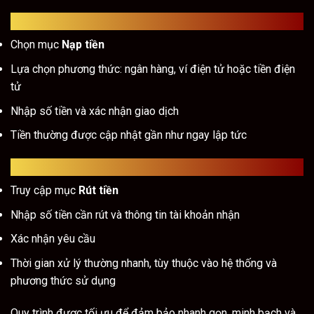
Nạp tiền:
Chọn mục
Nạp tiền
Lựa chọn phương thức: ngân hàng, ví điện tử hoặc tiền điện
tử
Nhập số tiền và xác nhận giao dịch
Tiền thường được cập nhật gần như ngay lập tức
Rút tiền:
Truy cập mục
Rút tiền
Nhập số tiền cần rút và thông tin tài khoản nhận
Xác nhận yêu cầu
Thời gian xử lý thường nhanh, tùy thuộc vào hệ thống và
phương thức sử dụng
Quy trình được tối ưu để đảm bảo nhanh gọn, minh bạch và