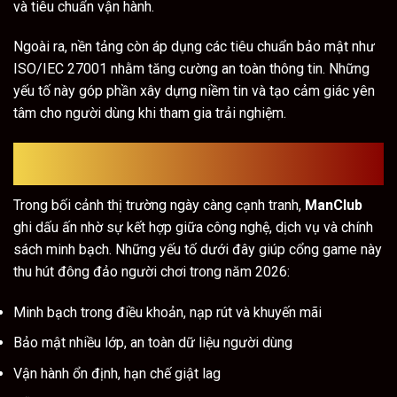
và tiêu chuẩn vận hành.
Ngoài ra, nền tảng còn áp dụng các tiêu chuẩn bảo mật như
ISO/IEC 27001 nhằm tăng cường an toàn thông tin. Những
yếu tố này góp phần xây dựng niềm tin và tạo cảm giác yên
tâm cho người dùng khi tham gia trải nghiệm.
Lý do ManClub trở thành lựa chọn nổi bật của
cược thủ năm 2026
Trong bối cảnh thị trường ngày càng cạnh tranh,
ManClub
ghi dấu ấn nhờ sự kết hợp giữa công nghệ, dịch vụ và chính
sách minh bạch. Những yếu tố dưới đây giúp cổng game này
thu hút đông đảo người chơi trong năm 2026:
Minh bạch trong điều khoản, nạp rút và khuyến mãi
Bảo mật nhiều lớp, an toàn dữ liệu người dùng
Vận hành ổn định, hạn chế giật lag