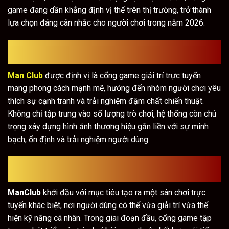
game đang dần khẳng định vị thế trên thị trường, trở thành
lựa chọn đáng cân nhắc cho người chơi trong năm 2026.
Khám phá cổng game giải trí ManClub dành
cho phái mạnh
Man Club
được định vị là cổng game giải trí trực tuyến
mang phong cách mạnh mẽ, hướng đến nhóm người chơi yêu
thích sự cạnh tranh và trải nghiệm đậm chất chiến thuật.
Không chỉ tập trung vào số lượng trò chơi, hệ thống còn chú
trọng xây dựng hình ảnh thương hiệu gắn liền với sự minh
bạch, ổn định và trải nghiệm người dùng.
Hành trình phát triển thương hiệu từ nền tảng đến vị thế
hiện tại
ManClub
khởi đầu với mục tiêu tạo ra một sân chơi trực
tuyến khác biệt, nơi người dùng có thể vừa giải trí vừa thể
hiện kỹ năng cá nhân. Trong giai đoạn đầu, cổng game tập