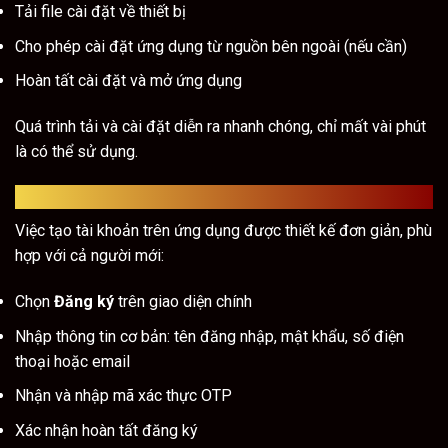
Tải file cài đặt về thiết bị
Cho phép cài đặt ứng dụng từ nguồn bên ngoài (nếu cần)
Hoàn tất cài đặt và mở ứng dụng
Quá trình tải và cài đặt diễn ra nhanh chóng, chỉ mất vài phút
là có thể sử dụng.
Đăng ký tài khoản dễ dàng chỉ trong vài bước
Việc tạo tài khoản trên ứng dụng được thiết kế đơn giản, phù
hợp với cả người mới:
Chọn
Đăng ký
trên giao diện chính
Nhập thông tin cơ bản: tên đăng nhập, mật khẩu, số điện
thoại hoặc email
Nhận và nhập mã xác thực OTP
Xác nhận hoàn tất đăng ký