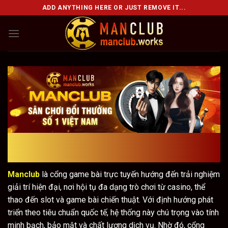
Bỏ
ADD ANYTHING HERE OR JUST REMOVE IT...
qua
nội
dung
ManClub – Cổng Game Bài Phái Mạnh Uy
Tín, Kho Game Đa Dạng 2026
Manclub
là cổng game bài trực tuyến hướng đến trải nghiệm
giải trí hiện đại, nơi hội tụ đa dạng trò chơi từ casino, thể
thao đến slot và game bài chiến thuật. Với định hướng phát
triển theo tiêu chuẩn quốc tế, hệ thống này chú trọng vào tính
minh bạch, bảo mật và chất lượng dịch vụ. Nhờ đó, cổng