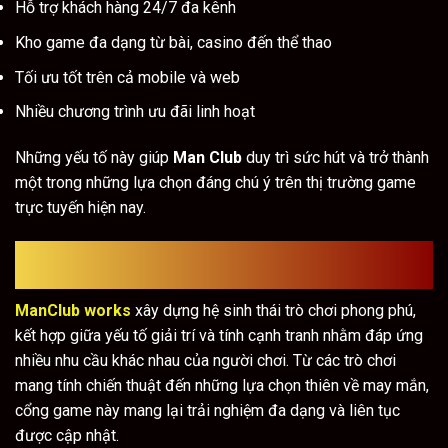
Hỗ trợ khách hàng 24/7 đa kênh
Kho game đa dạng từ bài, casino đến thể thao
Tối ưu tốt trên cả mobile và web
Nhiều chương trình ưu đãi linh hoạt
Những yếu tố này giúp
Man Club
duy trì sức hút và trở thành
một trong những lựa chọn đáng chú ý trên thị trường game
trực tuyến hiện nay.
Trải nghiệm hệ sinh thái game đa dạng tại
ManClub
ManClub works
xây dựng hệ sinh thái trò chơi phong phú,
kết hợp giữa yếu tố giải trí và tính cạnh tranh nhằm đáp ứng
nhiều nhu cầu khác nhau của người chơi. Từ các trò chơi
mang tính chiến thuật đến những lựa chọn thiên về may mắn,
cổng game này mang lại trải nghiệm đa dạng và liên tục
được cập nhật.