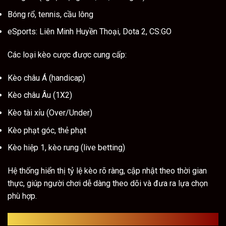
Bóng rổ, tennis, cầu lông
eSports: Liên Minh Huyền Thoại, Dota 2, CS:GO
Các loại kèo cược được cung cấp:
Kèo châu Á (handicap)
Kèo châu Âu (1X2)
Kèo tài xỉu (Over/Under)
Kèo phạt góc, thẻ phạt
Kèo hiệp 1, kèo rung (live betting)
Hệ thống hiển thị tỷ lệ kèo rõ ràng, cập nhật theo thời gian
thực, giúp người chơi dễ dàng theo dõi và đưa ra lựa chọn
phù hợp.
Slot, nổ hũ, tài xỉu và bắn cá đầy kịch tính