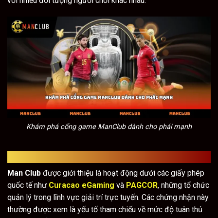
với nhiều đối tượng người chơi khác nhau.
Khám phá cổng game ManClub dành cho phái mạnh
Giấy phép hoạt động và chứng nhận uy tín của ManClub
Man Club
được giới thiệu là hoạt động dưới các giấy phép
quốc tế như
Curacao eGaming
và
PAGCOR
, những tổ chức
quản lý trong lĩnh vực giải trí trực tuyến. Các chứng nhận này
thường được xem là yếu tố tham chiếu về mức độ tuân thủ