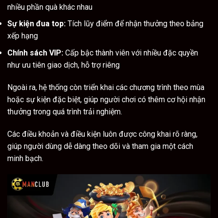
nhiều phần quà khác nhau
Sự kiện đua top:
Tích lũy điểm để nhận thưởng theo bảng
xếp hạng
Chính sách VIP:
Cấp bậc thành viên với nhiều đặc quyền
như ưu tiên giao dịch, hỗ trợ riêng
Ngoài ra, hệ thống còn triển khai các chương trình theo mùa
hoặc sự kiện đặc biệt, giúp người chơi có thêm cơ hội nhận
thưởng trong quá trình trải nghiệm.
Các điều khoản và điều kiện luôn được công khai rõ ràng,
giúp người dùng dễ dàng theo dõi và tham gia một cách
minh bạch.