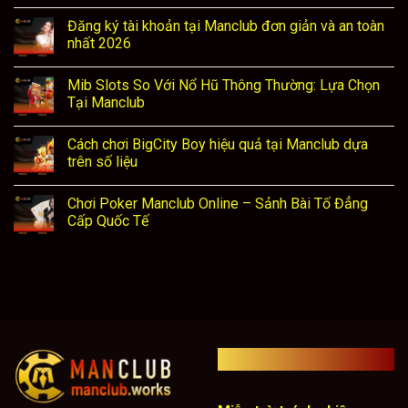
Đăng ký tài khoản tại Manclub đơn giản và an toàn
nhất 2026
Mib Slots So Với Nổ Hũ Thông Thường: Lựa Chọn
Tại Manclub
Cách chơi BigCity Boy hiệu quả tại Manclub dựa
trên số liệu
Chơi Poker Manclub Online – Sảnh Bài Tố Đẳng
Cấp Quốc Tế
CHÍNH SÁCH