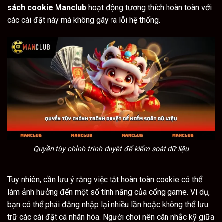
sách cookie Manclub
hoạt động tương thích hoàn toàn với
các cài đặt này mà không gây ra lỗi hệ thống.
Quyền tùy chỉnh trình duyệt để kiểm soát dữ liệu
Tuy nhiên, cần lưu ý rằng việc tắt hoàn toàn cookie có thể
làm ảnh hưởng đến một số tính năng của cổng game. Ví dụ,
bạn có thể phải đăng nhập lại nhiều lần hoặc không thể lưu
trữ các cài đặt cá nhân hóa. Người chơi nên cân nhắc kỹ giữa