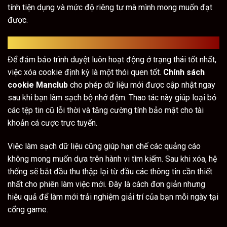
tính tiện dụng và mức độ riêng tư mà mình mong muốn đạt
được.
Xóa bỏ dữ liệu cookie định kỳ
Để đảm bảo trình duyệt luôn hoạt động ở trạng thái tốt nhất,
việc xóa cookie định kỳ là một thói quen tốt.
Chính sách
cookie Manclub
cho phép dữ liệu mới được cập nhật ngay
sau khi bạn làm sạch bộ nhớ đệm. Thao tác này giúp loại bỏ
các tệp tin cũ lỗi thời và tăng cường tính bảo mật cho tài
khoản cá cược trực tuyến.
Việc làm sạch dữ liệu cũng giúp hạn chế các quảng cáo
không mong muốn dựa trên hành vi tìm kiếm. Sau khi xóa, hệ
thống sẽ bắt đầu thu thập lại từ đầu các thông tin cần thiết
nhất cho phiên làm việc mới. Đây là cách đơn giản nhưng
hiệu quả để làm mới trải nghiệm giải trí của bạn mỗi ngày tại
cổng game.