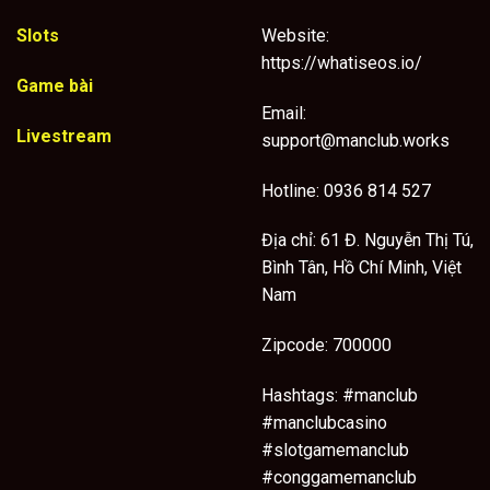
Slots
Website:
https://whatiseos.io/
Game bài
Email:
Livestream
support@manclub.works
Hotline: 0936 814 527
Địa chỉ: 61 Đ. Nguyễn Thị Tú,
Bình Tân, Hồ Chí Minh, Việt
Nam
Zipcode: 700000
Hashtags: #manclub
#manclubcasino
#slotgamemanclub
#conggamemanclub