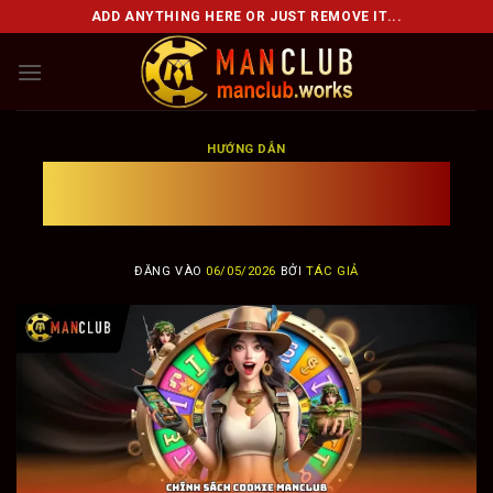
Bỏ
ADD ANYTHING HERE OR JUST REMOVE IT...
qua
nội
dung
HƯỚNG DẪN
Chính sách cookie Manclub và hành
trình bảo mật dữ liệu 2026
ĐĂNG VÀO
06/05/2026
BỞI
TÁC GIẢ