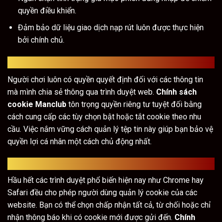
quyền điều khiển.
Đảm bảo dữ liệu giao dịch nạp rút luôn được thực hiện
bởi chính chủ.
Quyền kiểm soát dữ liệu cá nhân tại Manclub
Người chơi luôn có quyền quyết định đối với các thông tin
mà mình chia sẻ thông qua trình duyệt web.
Chính sách
cookie Manclub
tôn trọng quyền riêng tư tuyệt đối bằng
cách cung cấp các tùy chọn bật hoặc tắt cookie theo nhu
cầu. Việc nắm vững cách quản lý tệp tin này giúp bạn bảo vệ
quyền lợi cá nhân một cách chủ động nhất.
Tùy chỉnh cài đặt trình duyệt linh hoạt
Hầu hết các trình duyệt phổ biến hiện nay như Chrome hay
Safari đều cho phép người dùng quản lý cookie của các
website. Bạn có thể chọn chấp nhận tất cả, từ chối hoặc chỉ
nhận thông báo khi có cookie mới được gửi đến.
Chính